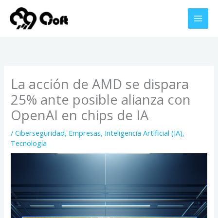
Ir
al
contenido
La acción de AMD se dispara
25% ante posible alianza con
OpenAI en chips de IA
/
Ciberseguridad
,
Empresas
,
Inteligencia Artificial (IA)
,
Tecnología