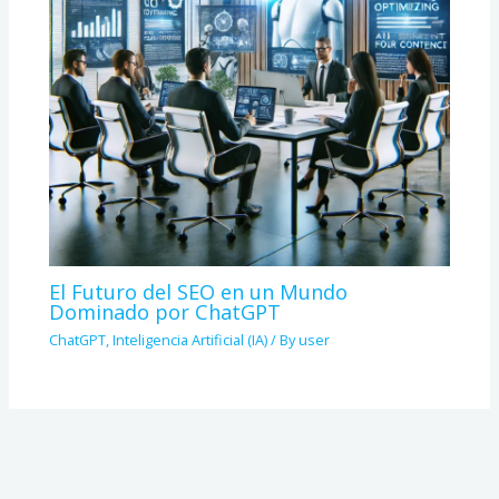
El Futuro del SEO en un Mundo
Dominado por ChatGPT
ChatGPT
,
Inteligencia Artificial (IA)
/ By
user