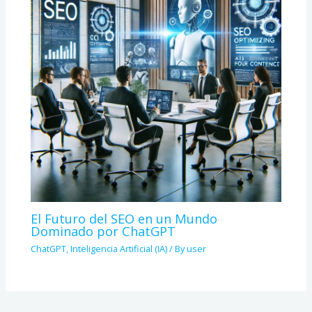
El Futuro del SEO en un Mundo
Dominado por ChatGPT
ChatGPT
,
Inteligencia Artificial (IA)
/ By
user