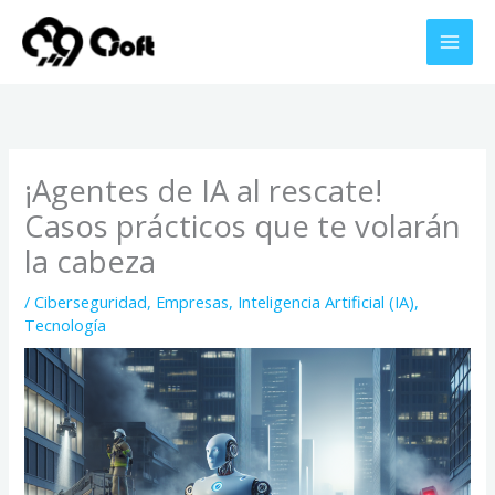
Ir
al
contenido
¡Agentes de IA al rescate!
Casos prácticos que te volarán
la cabeza
/
Ciberseguridad
,
Empresas
,
Inteligencia Artificial (IA)
,
Tecnología