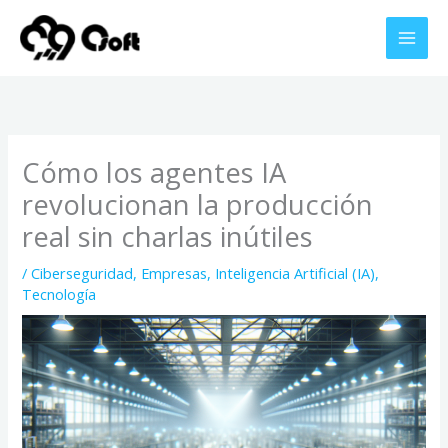
Ir
al
contenido
Cómo los agentes IA
revolucionan la producción
real sin charlas inútiles
/
Ciberseguridad
,
Empresas
,
Inteligencia Artificial (IA)
,
Tecnología