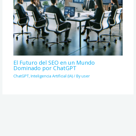
El Futuro del SEO en un Mundo
Dominado por ChatGPT
ChatGPT
,
Inteligencia Artificial (IA)
/ By
user