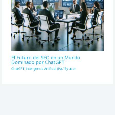
El Futuro del SEO en un Mundo
Dominado por ChatGPT
ChatGPT
,
Inteligencia Artificial (IA)
/ By
user