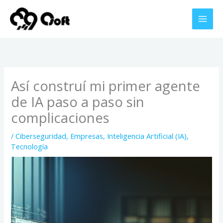
Ir
al
contenido
Así construí mi primer agente
de IA paso a paso sin
complicaciones
/
Ciberseguridad
,
Empresas
,
Inteligencia Artificial (IA)
,
Tecnología