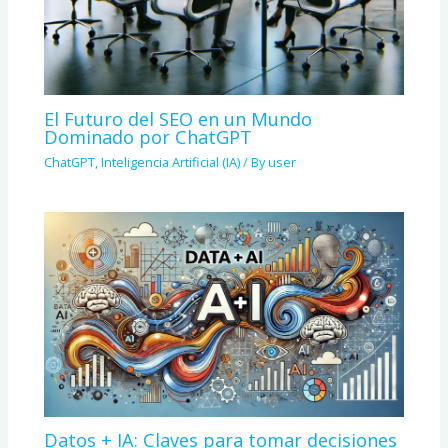
El Futuro del SEO en un Mundo
Dominado por ChatGPT
ChatGPT
,
Inteligencia Artificial (IA)
/ By
user
Datos + IA: Claves para tomar decisiones