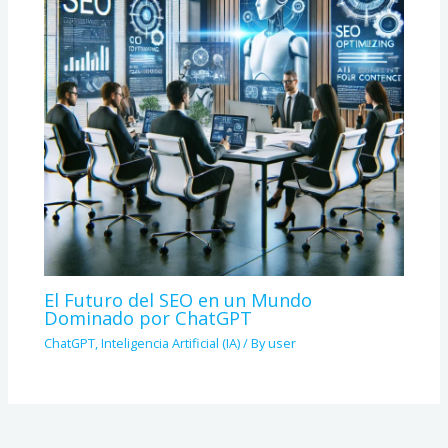
El Futuro del SEO en un Mundo
Dominado por ChatGPT
ChatGPT
,
Inteligencia Artificial (IA)
/ By
user