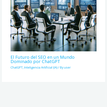
El Futuro del SEO en un Mundo
Dominado por ChatGPT
ChatGPT
,
Inteligencia Artificial (IA)
/ By
user