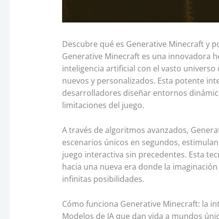
Descubre qué es Generative Minecraft y p
Generative Minecraft es una innovadora h
inteligencia artificial con el vasto unive
nuevos y personalizados. Esta potente int
desarrolladores diseñar entornos dinámico
limitaciones del juego.
A través de algoritmos avanzados, Generat
escenarios únicos en segundos, estimuland
juego interactiva sin precedentes. Esta t
hacia una nueva era donde la imaginación y 
infinitas posibilidades.
Cómo funciona Generative Minecraft: la inte
Modelos de IA que dan vida a mundos úni