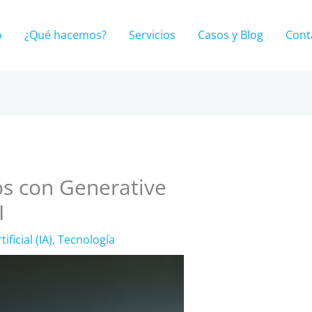
o
¿Qué hacemos?
Servicios
Casos y Blog
Cont
s con Generative
I
ificial (IA)
,
Tecnología