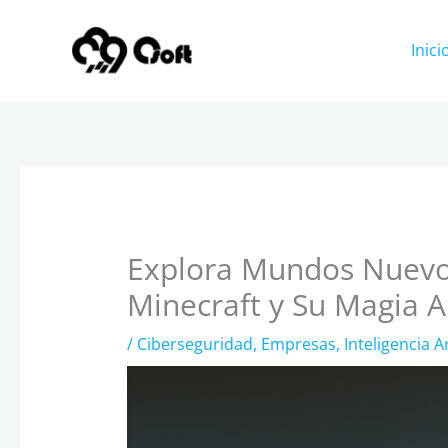
Ir
al
Inici
contenido
Explora Mundos Nuevo
Minecraft y Su Magia A
/
Ciberseguridad
,
Empresas
,
Inteligencia Art