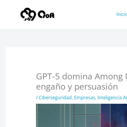
Ir
al
Inici
contenido
GPT-5 domina Among Us
engaño y persuasión
/
Ciberseguridad
,
Empresas
,
Inteligencia Art