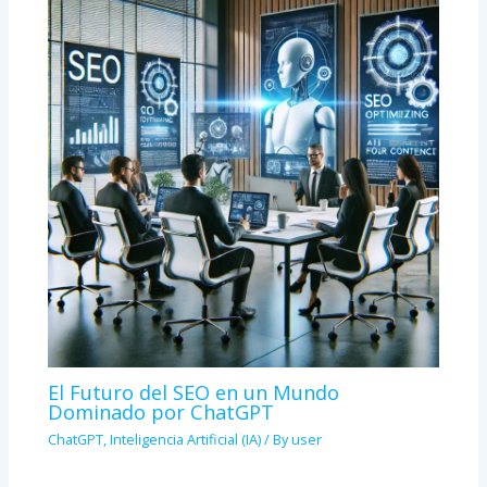
El Futuro del SEO en un Mundo
Dominado por ChatGPT
ChatGPT
,
Inteligencia Artificial (IA)
/ By
user