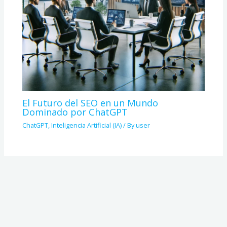
El Futuro del SEO en un Mundo
Dominado por ChatGPT
ChatGPT
,
Inteligencia Artificial (IA)
/ By
user