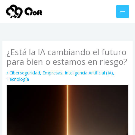
Ir
al
contenido
¿Está la IA cambiando el futuro
para bien o estamos en riesgo?
/
Ciberseguridad
,
Empresas
,
Inteligencia Artificial (IA)
,
Tecnología