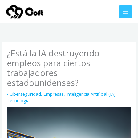
Ir
al
contenido
¿Está la IA destruyendo
empleos para ciertos
trabajadores
estadounidenses?
/
Ciberseguridad
,
Empresas
,
Inteligencia Artificial (IA)
,
Tecnología