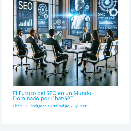
El Futuro del SEO en un Mundo
Dominado por ChatGPT
ChatGPT
,
Inteligencia Artificial (IA)
/ By
user