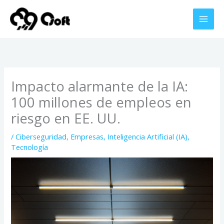
Ir
al
contenido
Impacto alarmante de la IA:
100 millones de empleos en
riesgo en EE. UU.
/
Ciberseguridad
,
Empresas
,
Inteligencia Artificial (IA)
,
Tecnología