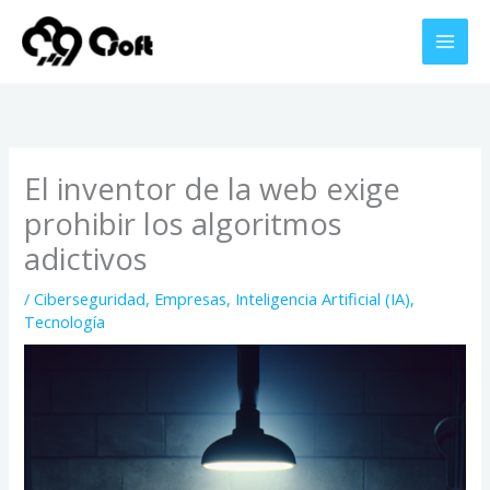
Ir
al
contenido
El inventor de la web exige
prohibir los algoritmos
adictivos
/
Ciberseguridad
,
Empresas
,
Inteligencia Artificial (IA)
,
Tecnología