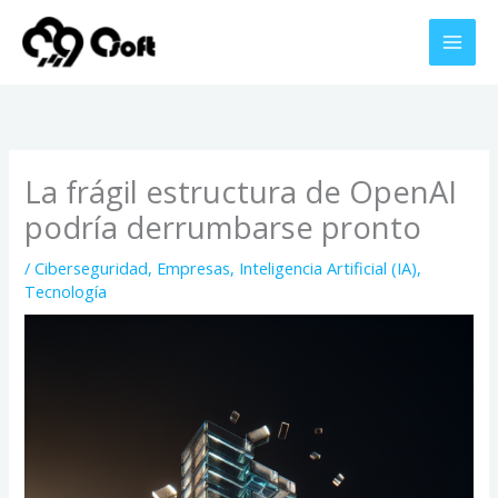
Ir
al
contenido
La frágil estructura de OpenAI
podría derrumbarse pronto
/
Ciberseguridad
,
Empresas
,
Inteligencia Artificial (IA)
,
Tecnología