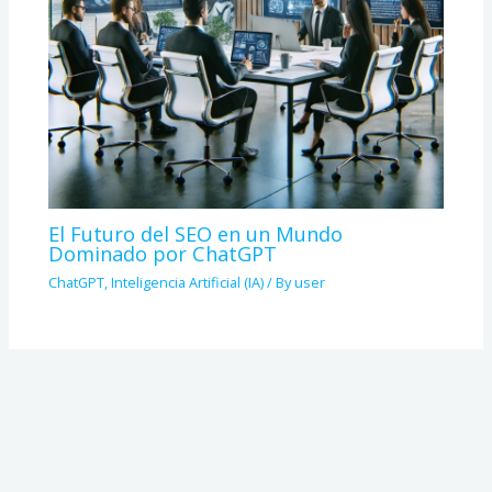
El Futuro del SEO en un Mundo
Dominado por ChatGPT
ChatGPT
,
Inteligencia Artificial (IA)
/ By
user