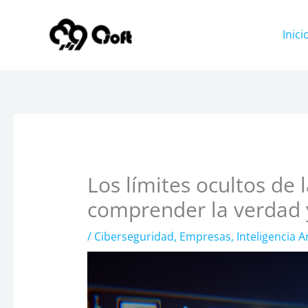
Ir
al
Inici
contenido
Los límites ocultos de l
comprender la verdad y
/
Ciberseguridad
,
Empresas
,
Inteligencia Art