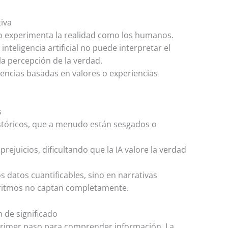
tiva
 no experimenta la realidad como los humanos.
inteligencia artificial no puede interpretar el
la percepción de la verdad.
eencias basadas en valores o experiencias
s
stóricos, que a menudo están sesgados o
rejuicios, dificultando que la IA valore la verdad
s datos cuantificables, sino en narrativas
oritmos no captan completamente.
n de significado
 primer paso para comprender información. La