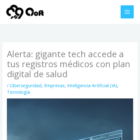
Ir
al
contenido
Alerta: gigante tech accede a
tus registros médicos con plan
digital de salud
/
Ciberseguridad
,
Empresas
,
Inteligencia Artificial (IA)
,
Tecnología