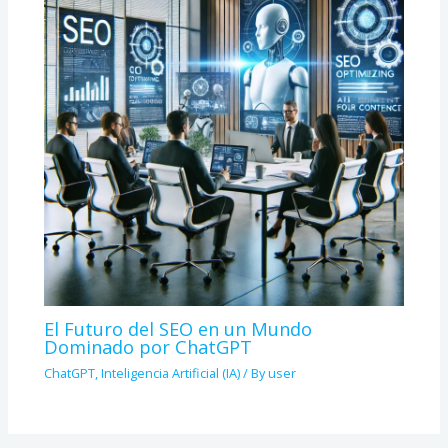
El Futuro del SEO en un Mundo
Dominado por ChatGPT
ChatGPT
,
Inteligencia Artificial (IA)
/ By
user