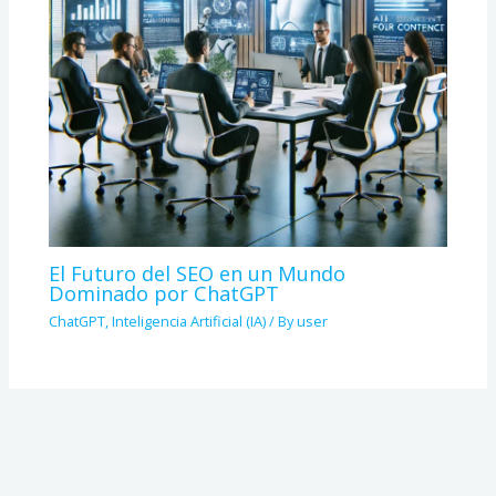
El Futuro del SEO en un Mundo
Dominado por ChatGPT
ChatGPT
,
Inteligencia Artificial (IA)
/ By
user