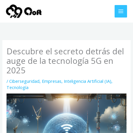
Ir
al
contenido
Descubre el secreto detrás del
auge de la tecnología 5G en
2025
/
Ciberseguridad
,
Empresas
,
Inteligencia Artificial (IA)
,
Tecnología