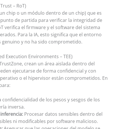
Trust – RoT)
n chip o un módulo dentro de un chip) que es
unto de partida para verificar la integridad de
T verifica el firmware y el software del sistema
rados. Para la IA, esto significa que el entorno
s genuino y no ha sido comprometido.
ted Execution Environments – TEE)
rustZone, crean un área aislada dentro del
eden ejecutarse de forma confidencial y con
a operativo o el hipervisor están comprometidos. En
 para:
 confidencialidad de los pesos y sesgos de los
ría inversa.
inferencia:
Procesar datos sensibles dentro del
ibles ni modificables por software malicioso.
n:
Asegurar que las operaciones del modelo se