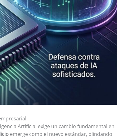
 empresarial
igencia Artificial exige un cambio fundamental en
icio
emerge como el nuevo estándar, blindando