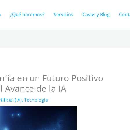
o
¿Qué hacemos?
Servicios
Casos y Blog
Cont
nfía en un Futuro Positivo
l Avance de la IA
ificial (IA)
,
Tecnología