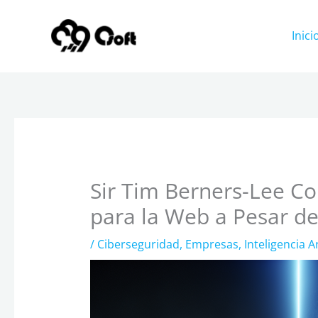
Ir
al
Inici
contenido
Sir Tim Berners-Lee Co
para la Web a Pesar de
/
Ciberseguridad
,
Empresas
,
Inteligencia Art