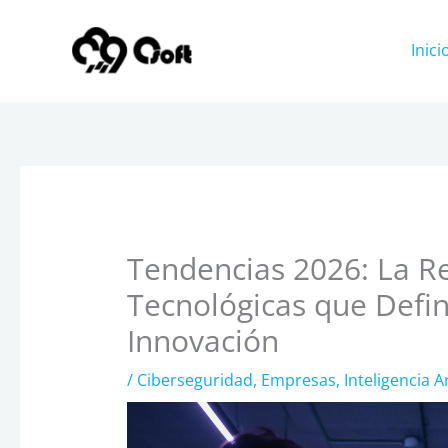
Ir
al
Inici
contenido
Tendencias 2026: La Re
Tecnológicas que Defin
Innovación
/
Ciberseguridad
,
Empresas
,
Inteligencia Art