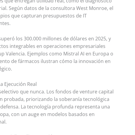
s que entregan utilidad real, como el diagnóstico
ial. Según datos de la consultora West Monroe, el
ropios que capturan presupuestos de IT
ntes.
 superó los 300.000 millones de dólares en 2025, y
tos integrables en operaciones empresariales
tup Valencia. Ejemplos como Mistral AI en Europa o
ento de fármacos ilustran cómo la innovación en
égico.
la Ejecución Real
electivo que nunca. Los fondos de venture capital
n probada, priorizando la soberanía tecnológica
 defensa. La tecnología profunda representa una
 Europa, con un auge en modelos basados en
al.