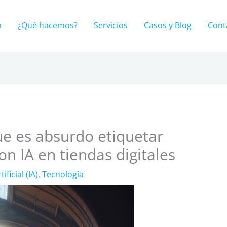
o
¿Qué hacemos?
Servicios
Casos y Blog
Cont
e es absurdo etiquetar
n IA en tiendas digitales
ificial (IA)
,
Tecnología