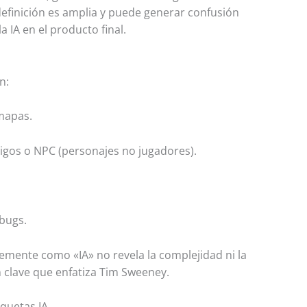
efinición es amplia y puede generar confusión
a IA en el producto final.
n:
mapas.
gos o NPC (personajes no jugadores).
bugs.
emente como «IA» no revela la complejidad ni la
 clave que enfatiza Tim Sweeney.
quetas IA