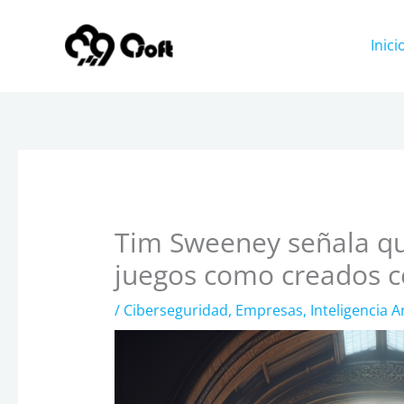
Ir
al
Inici
contenido
Tim Sweeney señala qu
juegos como creados co
/
Ciberseguridad
,
Empresas
,
Inteligencia Art