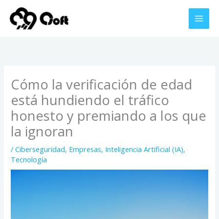
Ir
al
contenido
Cómo la verificación de edad
está hundiendo el tráfico
honesto y premiando a los que
la ignoran
/
Ciberseguridad
,
Empresas
,
Inteligencia Artificial (IA)
,
Tecnología