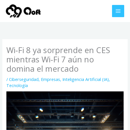
Ir
al
contenido
Wi-Fi 8 ya sorprende en CES
mientras Wi-Fi 7 aún no
domina el mercado
/
Ciberseguridad
,
Empresas
,
Inteligencia Artificial (IA)
,
Tecnología