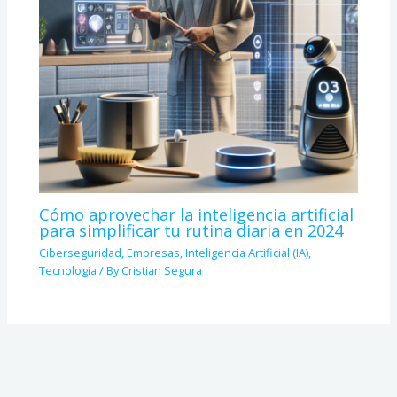
Cómo aprovechar la inteligencia artificial
para simplificar tu rutina diaria en 2024
Ciberseguridad
,
Empresas
,
Inteligencia Artificial (IA)
,
Tecnología
/ By
Cristian Segura