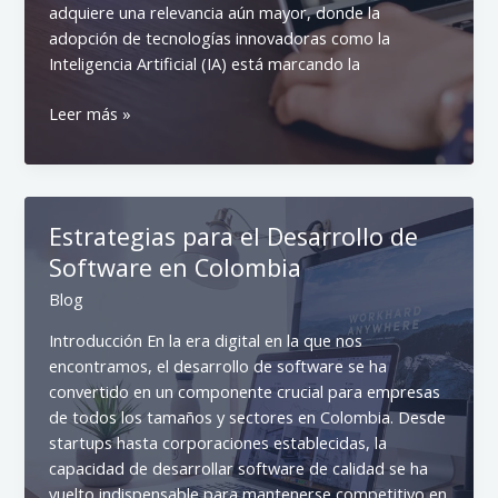
adquiere una relevancia aún mayor, donde la
adopción de tecnologías innovadoras como la
Inteligencia Artificial (IA) está marcando la
La
Leer más »
importancia
de
la
Inteligencia
Estrategias para el Desarrollo de
Artificial
Software en Colombia
en
la
Blog
Transformación
Introducción En la era digital en la que nos
Digital
encontramos, el desarrollo de software se ha
Empresarial
convertido en un componente crucial para empresas
en
de todos los tamaños y sectores en Colombia. Desde
Colombia
startups hasta corporaciones establecidas, la
capacidad de desarrollar software de calidad se ha
vuelto indispensable para mantenerse competitivo en