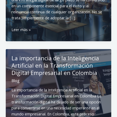
en un componente esencial para el éxito y la
relevancia continua de cualquier organización. No se
trata simplemente de adoptar la […]
Cómo
Leer más »
planificar
una
estrategia
digital
La importancia de la Inteligencia
a
Artificial en la Transformación
largo
plazo
Digital Empresarial en Colombia
Blog
La importancia de la Inteligencia Artificial en la
Transformación Digital Empresarial en Colombia La
transformación digital ha dejado de ser una opción
para convertirse en una necesidad imperante en el
mundo empresarial. En Colombia, este proceso