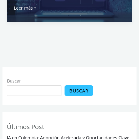
Los
Leer más »
5
Beneficios
de
Optar
por
un
Desarrollo
de
Software
a
Buscar
Medida
BUSCAR
Últimos Post
IA en Colombia: Adopción Acelerada y Oportunidades Clave