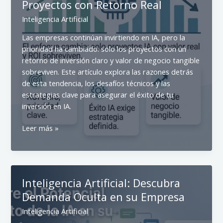
Proyectos con Retorno Real
que
se
Inteligencia Artificial
avecina
Las empresas continúan invirtiendo en IA, pero la
prioridad ha cambiado: solo los proyectos con un
retorno de inversión claro y valor de negocio tangible
sobreviven. Este artículo explora las razones detrás
de esta tendencia, los desafíos técnicos y las
estrategias clave para asegurar el éxito de tu
inversión en IA.
Inversión
Leer más »
en
IA:
Estrategias
para
Inteligencia Artificial: Descubra
Proyectos
Demanda Oculta en su Empresa
con
Retorno
Inteligencia Artificial
Real