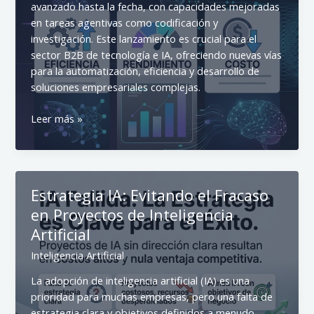
avanzado hasta la fecha, con capacidades mejoradas
en tareas agentivas como codificación y
investigación. Este lanzamiento es crucial para el
sector B2B de tecnología e IA, ofreciendo nuevas vías
para la automatización, eficiencia y desarrollo de
soluciones empresariales complejas.
GPT-
Leer más »
5.5
de
OpenAI:
Impacto
Estrategia IA: Evitando el Fracaso
en
en Proyectos de Inteligencia
IA
B2B
Artificial
y
Inteligencia Artificial
Estrategias
Empresariales
La adopción de inteligencia artificial (IA) es una
prioridad para muchas empresas, pero una falta de
estrategia clara y objetivos definidos a menudo