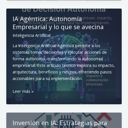
Empresarial:
OpenAI
invierte
IA Agéntica: Autonomía
$10B
Empresarial y lo que se avecina
Inteligencia Artificial
La Inteligencia Artificial Agéntica permite a los
sistemas tomar decisiones y ejecutar acciones de
forma autónoma, transformando la autonomía
empresarial. Este artículo técnico explora su impacto,
arquitectura, beneficios y riesgos, ofreciendo pasos
accionables para su implementación.
IA
Leer más »
Agéntica:
Autonomía
Empresarial
y
Inversión en IA: Estrategias para
lo