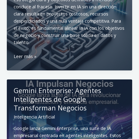
conduce al fracaso. Invertir en IA sin una dirección
clara resulta en proyectos costosos, recursos
desperdiciados y una nula ventaja competitiva. Para
el éxito, es fundamental alinear la IA con los objetivos
de negocio y construir una base sólida en datos y
talento.
Estrategia
Leer más »
IA:
Evitando
el
Fracaso
Gemini Enterprise: Agentes
en
Inteligentes de Google
Proyectos
de
Transforman Negocios
Inteligencia
Inteligencia Artificial
Artificial
Google lanza Gemini Enterprise, una suite de IA
empresarial centrada en agentes inteligentes. Estos