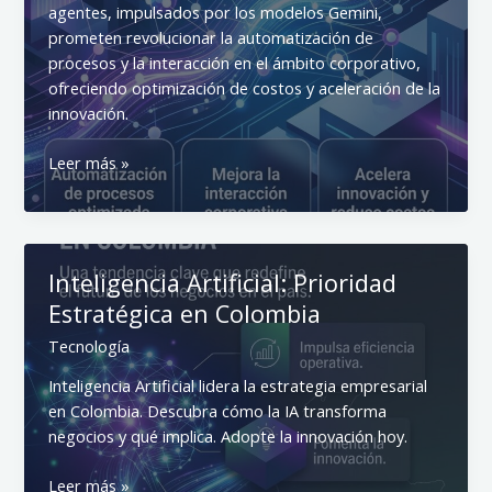
agentes, impulsados por los modelos Gemini,
prometen revolucionar la automatización de
procesos y la interacción en el ámbito corporativo,
ofreciendo optimización de costos y aceleración de la
innovación.
Gemini
Leer más »
Enterprise:
Agentes
Inteligentes
de
Inteligencia Artificial: Prioridad
Google
Estratégica en Colombia
Transforman
Negocios
Tecnología
Inteligencia Artificial lidera la estrategia empresarial
en Colombia. Descubra cómo la IA transforma
negocios y qué implica. Adopte la innovación hoy.
Inteligencia
Leer más »