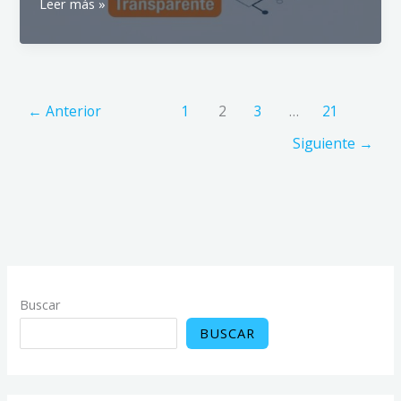
IA
Leer más »
Transparente:
Clave
para
la
Confianza
←
Anterior
1
2
3
…
21
en
Siguiente
→
Sistemas
Inteligentes
Buscar
BUSCAR