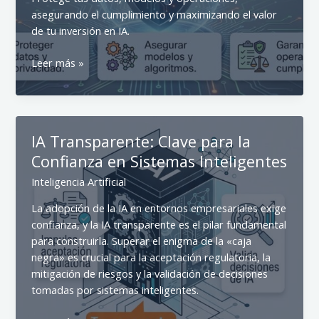
asegurando el cumplimiento y maximizando el valor
de tu inversión en IA.
Implementación
Leer más »
IA
Segura:
Claves
de
IA Transparente: Clave para la
Cisco
Confianza en Sistemas Inteligentes
para
tu
Inteligencia Artificial
Empresa
La adopción de la IA en entornos empresariales exige
confianza, y la IA transparente es el pilar fundamental
para construirla. Superar el enigma de la «caja
negra» es crucial para la aceptación regulatoria, la
mitigación de riesgos y la validación de decisiones
tomadas por sistemas inteligentes.