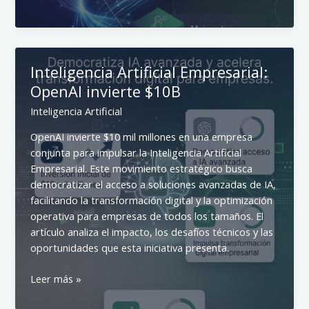
Artificial:
Prioridad
Estratégica
en
Inteligencia Artificial Empresarial:
Colombia
OpenAI invierte $10B
Inteligencia Artificial
OpenAI invierte $10 mil millones en una empresa
conjunta para impulsar la Inteligencia Artificial
Empresarial. Este movimiento estratégico busca
democratizar el acceso a soluciones avanzadas de IA,
facilitando la transformación digital y la optimización
operativa para empresas de todos los tamaños. El
artículo analiza el impacto, los desafíos técnicos y las
oportunidades que esta iniciativa presenta.
Inteligencia
Leer más »
Artificial