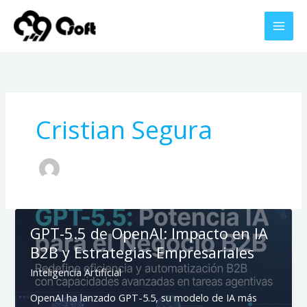
Ir
al
contenido
Cristian Segura
GPT-5.5 de OpenAI: Impacto en IA
B2B y Estrategias Empresariales
Inteligencia Artificial
OpenAI ha lanzado GPT-5.5, su modelo de IA más