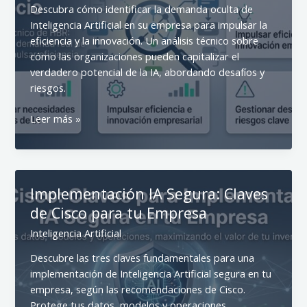
Descubra cómo identificar la demanda oculta de
Inteligencia Artificial en su empresa para impulsar la
eficiencia y la innovación. Un análisis técnico sobre
cómo las organizaciones pueden capitalizar el
verdadero potencial de la IA, abordando desafíos y
riesgos.
Inteligencia
Leer más »
Artificial:
Descubra
Demanda
Oculta
Implementación IA Segura: Claves
en
de Cisco para tu Empresa
su
Empresa
Inteligencia Artificial
Descubre las tres claves fundamentales para una
implementación de Inteligencia Artificial segura en tu
empresa, según las recomendaciones de Cisco.
Protege tus datos, modelos y operaciones,